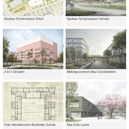
Neubau Schulcampus Erfurt
Neubau Schulcampus Hameln
2-in-1-Schulen
Bildungszentrum Bau Geradstetten
Felix-Mendelssohn-Bartholdy-Schule
Kita Gute Laune