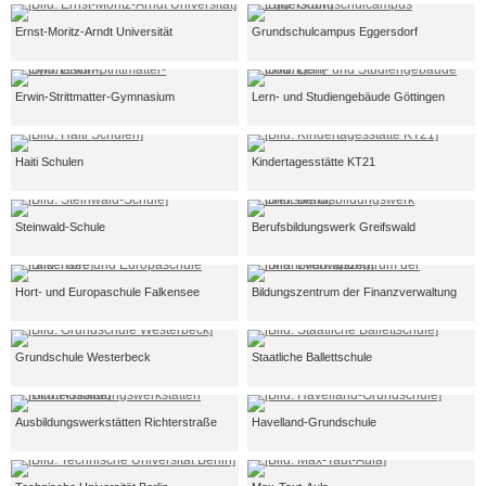
Ernst-Moritz-Arndt Universität
Grundschulcampus Eggersdorf
Erwin-Strittmatter-Gymnasium
Lern- und Studiengebäude Göttingen
Haiti Schulen
Kindertagesstätte KT21
Steinwald-Schule
Berufsbildungswerk Greifswald
Hort- und Europaschule Falkensee
Bildungszentrum der Finanzverwaltung
Grundschule Westerbeck
Staatliche Ballettschule
Ausbildungswerkstätten Richterstraße
Havelland-Grundschule