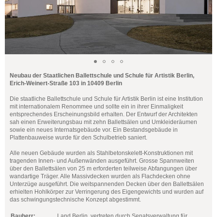
Neubau der Staatlichen Ballettschule und Schule für Artistik Berlin,
Erich-Weinert-Straße 103 in 10409 Berlin
Die staatliche Ballettschule und Schule für Artistik Berlin ist eine Institution
mit internationalem Renommee und sollte ein in ihrer Einmaligkeit
entsprechendes Erscheinungsbild erhalten. Der Entwurf der Architekten
sah einen Erweiterungsbau mit zehn Ballettsälen und Umkleideräumen
sowie ein neues Internatsgebäude vor. Ein Bestandsgebäude in
Plattenbauweise wurde für den Schulbetrieb saniert.
Alle neuen Gebäude wurden als Stahlbetonskelett-Konstruktionen mit
tragenden Innen- und Außenwänden ausgeführt. Grosse Spannweiten
über den Ballettsälen von 25 m erforderten teilweise Abfangungen über
wandartige Träger. Alle Massivdecken wurden als Flachdecken ohne
Unterzüge ausgeführt. Die weitspannenden Decken über den Ballettsälen
erhielten Hohlkörper zur Verringerung des Eigengewichts und wurden auf
das schwingungstechnische Konzept abgestimmt.
Bauherr:
Land Berlin, vertreten durch Senatsverwaltung für